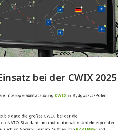
insatz bei der CWIX 2025
nale Interoperabilitätsübung
CWIX
in Bydgoszcz/Polen
s bis dato die größte CWIX, bei der die
ten NATO-Standards im multinationalen Umfeld erprobten.
e auch im Vorjahr, war im Auftrag von
BAAINBw
und