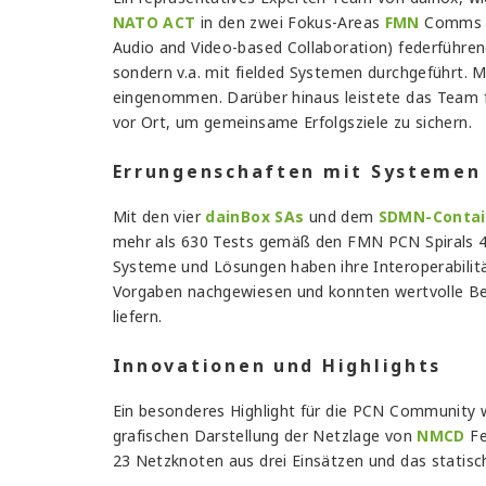
NATO ACT
in den zwei Fokus-Areas
FMN
Comms (
Audio and Video-based Collaboration) federführend
sondern v.a. mit fielded Systemen durchgeführt. 
eingenommen. Darüber hinaus leistete das Team fa
vor Ort, um gemeinsame Erfolgsziele zu sichern.
Errungenschaften mit Systemen
Mit den vier
dainBox SAs
und dem
SDMN-Contai
mehr als 630 Tests gemäß den FMN PCN Spirals 4, 5
Systeme und Lösungen haben ihre Interoperabili
Vorgaben nachgewiesen und konnten wertvolle Bei
liefern.
Innovationen und Highlights
Ein besonderes Highlight für die PCN Community 
grafischen Darstellung der Netzlage von
NMCD
Fe
23 Netzknoten aus drei Einsätzen und das statisc